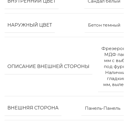
ВНУТРЕННИЙ ЦВЕТ
Сандал белый
НАРУЖНЫЙ ЦВЕТ
Бетон темный
Фрезерова
МДФ пане
мм с выб
ОПИСАНИЕ ВНЕШНЕЙ СТОРОНЫ
под фурни
Наличник
гладкий 
мм, вылет
ВНЕШНЯЯ СТОРОНА
Панель-Панель