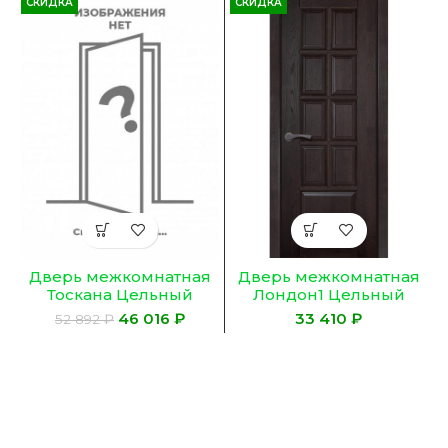
СКИДКА
СКИДКА
Дверь межкомнатная
Дверь межкомнатная
Лондон1 Цельный
Тоскана Цельный
Массив дуба
Массив дуба
₽
46 016
₽
52 892
₽
тонированный цвет
тонированный цвет
Венге
Грис