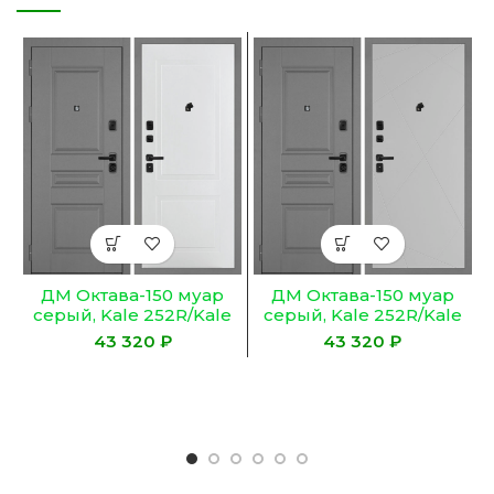
ДМ Октава-150 муар
ДМ Октава-150 муар
серый, Kale 252R/Kale
серый, Kale 252R/Kale
257L (Серый ФЛ-150
257L (Серый ФЛ-150
₽
₽
/PR-167 Белый ) 980 ПР
/PR-103 Агат ) 980 ПР