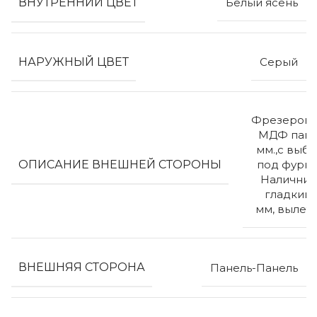
ВНУТРЕННИЙ ЦВЕТ
Белый ясень
НАРУЖНЫЙ ЦВЕТ
Серый
Фрезерова
МДФ пане
мм.,с выб
ОПИСАНИЕ ВНЕШНЕЙ СТОРОНЫ
под фурни
Наличник
гладкий 
мм, вылет
ВНЕШНЯЯ СТОРОНА
Панель-Панель