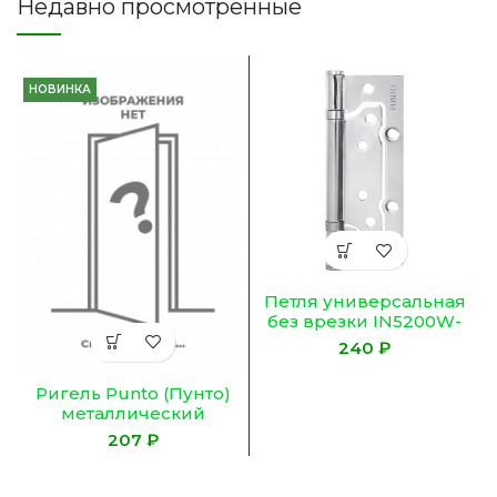
Недавно просмотренные
НОВИНКА
Петля универсальная
без врезки IN5200W-
HD CP (200-2B/HD
₽
125×2,5) хром
Ригель Punto (Пунто)
металлический
накладной DHM-02 BL
₽
черный