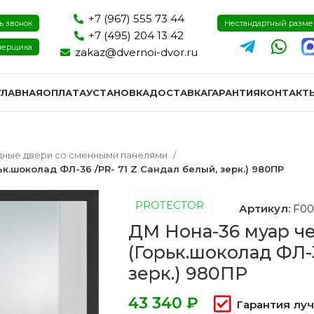
+7 (967) 555 73 44
ь звонок
Нестандартный разм
+7 (495) 204 13 42
мерщика
zakaz@dvernoi-dvor.ru
ГЛАВНАЯ
ОПЛАТА
УСТАНОВКА
ДОСТАВКА
ГАРАНТИЯ
КОНТАКТ
дные двери со сменными панелями
ьк.шоколад ФЛ-36 /PR- 71 Z Сандал белый, зерк.) 980ПР
PROTECTOR
Артикул:
F00
ДМ Нона-36 муар че
(Горьк.шоколад ФЛ-3
зерк.) 980ПР
₽
Гарантия лу
ри эмаль
Двери экошпон и пвх
Двери I