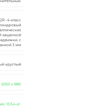
нительный.
2R -4 класс
илиндровый
аллических
й защелкой
задвижки, с
анкой 3 мм
ый круглый
2050 х 980
вес 103,4 кг.