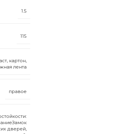
1.5
115
ст, картон,
яжная лента
правое
остойкости:
саниеЗамок
ких дверей,