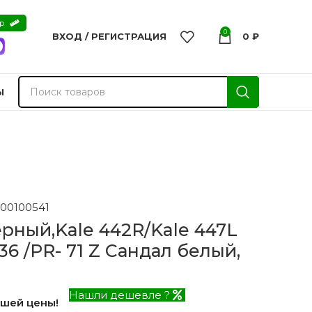
ер
0
ВХОД / РЕГИСТРАЦИЯ
0
₽
Ы
00100541
рный,Kale 442R/Kale 447L
6 /PR- 71 Z Сандал белый,
Нашли дешевле ?
чшей цены!
nvisible
Двери из массива -