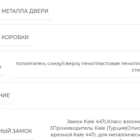
 МЕТАЛЛА ДВЕРИ
 КОРОБКИ
полиэтилен, снизу/сверху пенопластовая пенопла
А
ст
НИЕ
Замок Kale 447LКласс взлом
3Производитель: Kale (Турция)Опи
НЫЙ ЗАМОК
врезной Kale 447L для металличес