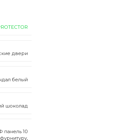
PROTECTOR
ские двери
ндал белый
ий шоколад
 панель 10
 фурнитуру,