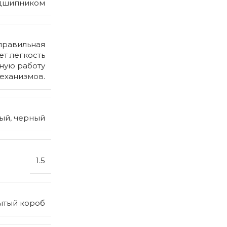
подшипником
правильная
т легкость
ную работу
еханизмов.
вый, черный
1.5
ытый короб