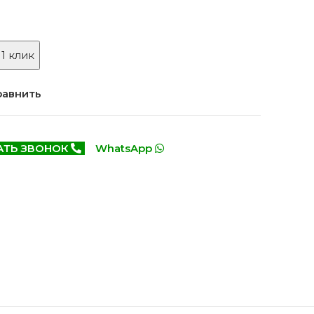
Белоруссия фабрика
делей
ОКА
1640 моделей
 1 клик
равнить
АТЬ ЗВОНОК
WhatsApp
онированые
Двери Эмаль с
патиной
одели
8 моделей