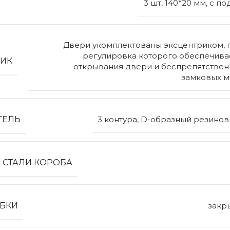
3 шт, 140*20 мм, с 
Двери укомплектованы эксцентриком, 
регулировка которого обеспечивае
РИК
открывания двери и беспрепятствен
замковых м
ТЕЛЬ
3 контура, D-образный резино
 СТАЛИ КОРОБА
ОБКИ
закр