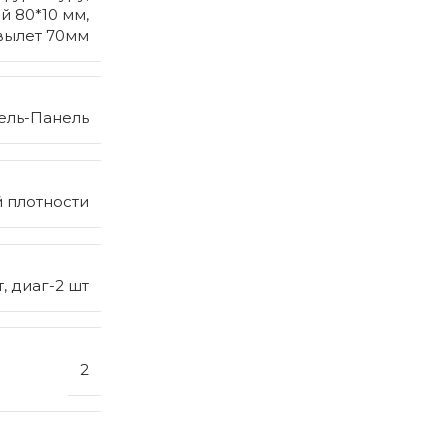
 80*10 мм,
вылет 70мм
ель-Панель
 плотности
, диаг-2 шт
2