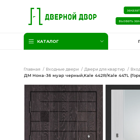
заказат
вызвать за
КАТАЛОГ
Главная
Входные двери
Двери для квартир
Вхо
ДМ Нона-36 муар черный,Kale 442R/Kale 447L (Гор
Две