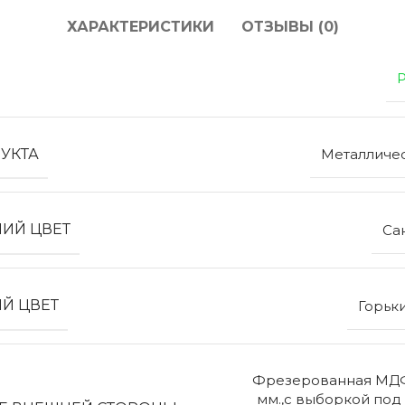
ХАРАКТЕРИСТИКИ
ОТЗЫВЫ (0)
ЭКО ШПОН с
Двери SOFT TOUCH
атиной
8 моделей
моделей
УКТА
Металличе
ИЙ ЦВЕТ
Са
Й ЦВЕТ
Горьк
Фрезерованная МДФ
мм.,с выборкой под