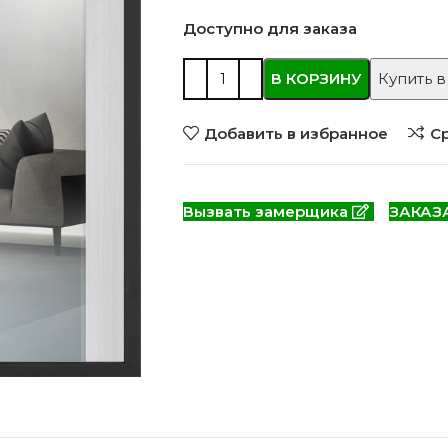
 моделей
2744 моделей
5 мо
Доступно для заказа
В КОРЗИНУ
Купить в
Добавить в избранное
С
Вызвать замерщика
ЗАКАЗ
 глянцевые
Двери из массива РФ
Двери шп
 модель
4 модели
34 м