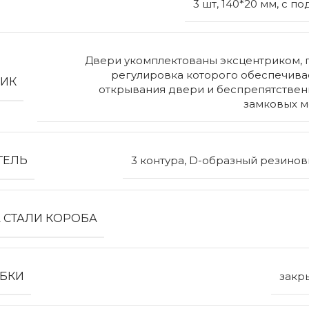
3 шт, 140*20 мм, с 
Двери укомплектованы эксцентриком, 
регулировка которого обеспечивае
РИК
открывания двери и беспрепятствен
замковых м
ТЕЛЬ
3 контура, D-образный резино
 СТАЛИ КОРОБА
ОБКИ
закр