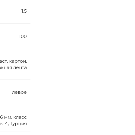
1.5
100
ст, картон,
яжная лента
левое
6 мм, класс
ы 4, Турция