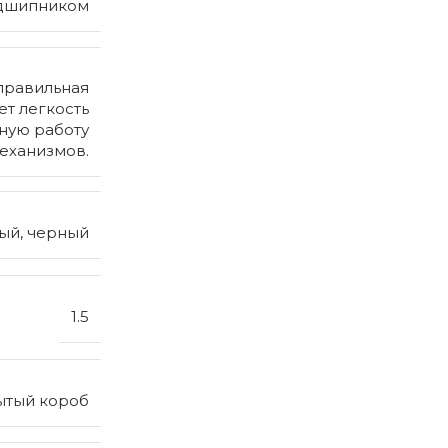
подшипником
правильная
т легкость
ную работу
еханизмов.
вый, черный
1.5
ытый короб