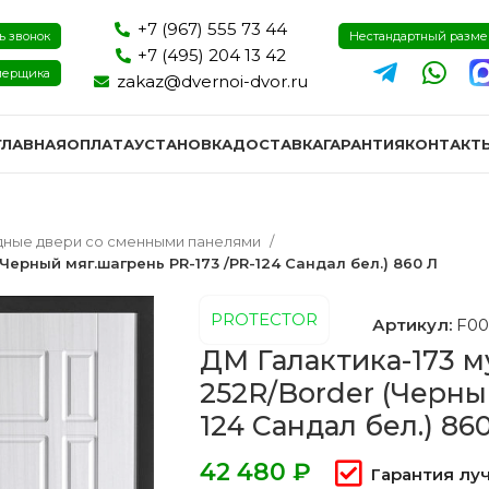
+7 (967) 555 73 44
ь звонок
Нестандартный разм
+7 (495) 204 13 42
мерщика
zakaz@dvernoi-dvor.ru
ГЛАВНАЯ
ОПЛАТА
УСТАНОВКА
ДОСТАВКА
ГАРАНТИЯ
КОНТАКТ
дные двери со сменными панелями
Черный мяг.шагрень PR-173 /PR-124 Сандал бел.) 860 Л
PROTECTOR
Артикул:
F00
ДМ Галактика-173 м
252R/Border (Черны
124 Сандал бел.) 86
₽
Гарантия лу
ри эмаль
Двери экошпон и пвх
Двери I