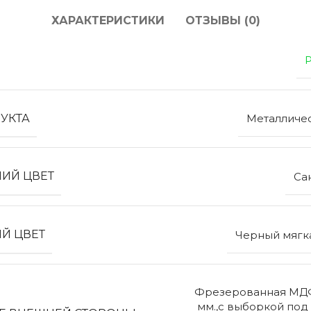
ХАРАКТЕРИСТИКИ
ОТЗЫВЫ (0)
ЭКО ШПОН с
Двери SOFT TOUCH
атиной
8 моделей
моделей
УКТА
Металличе
ИЙ ЦВЕТ
Са
Й ЦВЕТ
Черный мягк
Фрезерованная МДФ
мм.,с выборкой под