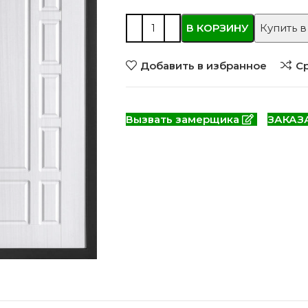
 моделей
2744 моделей
5 мо
В КОРЗИНУ
Купить в
Добавить в избранное
С
Вызвать замерщика
ЗАКАЗ
 глянцевые
Двери из массива РФ
Двери шп
 модель
4 модели
34 м