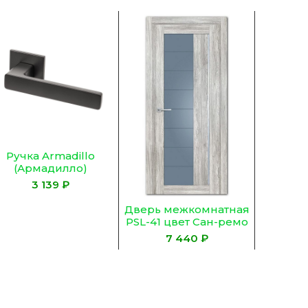
Ручка Armadillo
(Армадилло)
раздельная
₽
K.YM.TOFFEE BL-26
черный
Дверь межкомнатная
Дверь 
PSL-41 цвет Сан-ремо
PSL-40 
серый (Графит
серы
₽
сатинат)
с