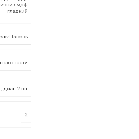
аличник мдф
гладкий
ель-Панель
 плотности
, диаг-2 шт
2