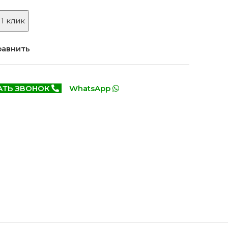
Белоруссия фабрика
делей
ОКА
 1 клик
1640 моделей
равнить
АТЬ ЗВОНОК
WhatsApp
онированые
Двери Эмаль с
патиной
одели
8 моделей