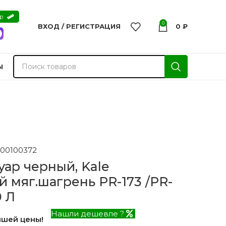
ер
0
ВХОД / РЕГИСТРАЦИЯ
0
₽
Ы
00100372
уар черный, Kale
й мяг.шагрень PR-173 /PR-
0 Л
Нашли дешевле ?
чшей цены!
nvisible
Двери из массива -