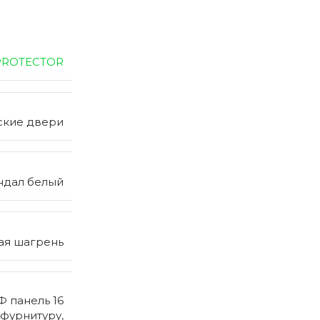
PROTECTOR
ские двери
ндал белый
ая шагрень
 панель 16
 фурнитуру,