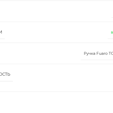
И
в
Ручка Fuaro T
ОСТЬ