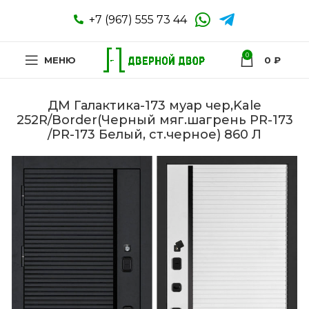
+7 (967) 555 73 44
0
МЕНЮ
0
₽
ДМ Галактика-173 муар чер,Kale
252R/Border(Черный мяг.шагрень PR-173
/PR-173 Белый, ст.черное) 860 Л