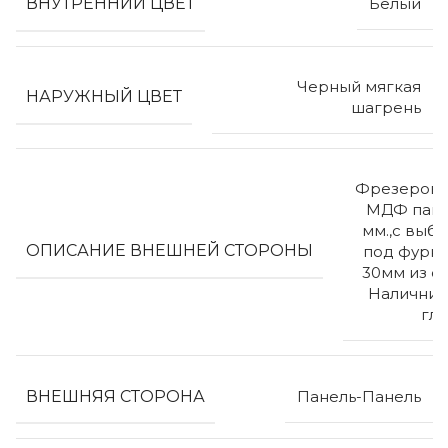
ВНУТРЕННИЙ ЦВЕТ
Белый
Черный мягкая
НАРУЖНЫЙ ЦВЕТ
шагрень
Фрезерова
МДФ пане
мм.,с выб
ОПИСАНИЕ ВНЕШНЕЙ СТОРОНЫ
под фурни
30мм из ст
Наличник
гл
ВНЕШНЯЯ СТОРОНА
Панель-Панель