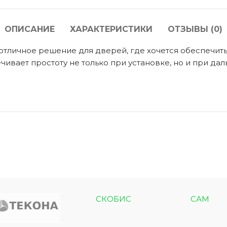
ОПИСАНИЕ
ХАРАКТЕРИСТИКИ
ОТЗЫВЫ (0)
 отличное решение для дверей, где хочется обеспечит
ЭКО ШПОН с
Двери SOFT TOUCH
атиной
чивает простоту не только при установке, но и при д
8 моделей
моделей
СКОБИС
САМ