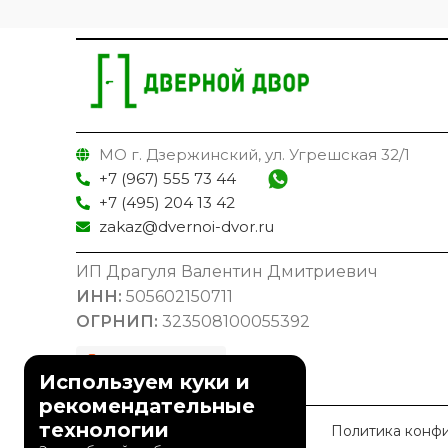
МО г. Дзержинский, ул. Угрешская 32/1
+7 (967) 555 73 44
+7 (495) 204 13 42
zakaz@dvernoi-dvor.ru
ИП Драгуля Валентин Дмитриевич
ИНН:
505602150711
ОГРНИП:
323508100055392
Используем куки и
рекомендательные
технологии
© 2023 Дверной Двор
Политика конф