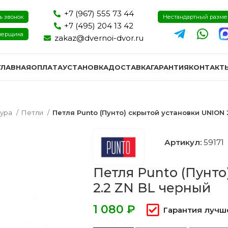
+7 (967) 555 73 44
ь звонок
Нестандартный разм
+7 (495) 204 13 42
мерщика
zakaz@dvernoi-dvor.ru
ГЛАВНАЯ
ОПЛАТА
УСТАНОВКА
ДОСТАВКА
ГАРАНТИЯ
КОНТАКТ
тура
Петли
Петля Punto (Пунто) скрытой установки UNION 
Артикул:
59171
Петля Punto (Пунто
2.2 ZN BL черный
₽
Гарантия лучш
ри эмаль
Двери экошпон и пвх
Двери I