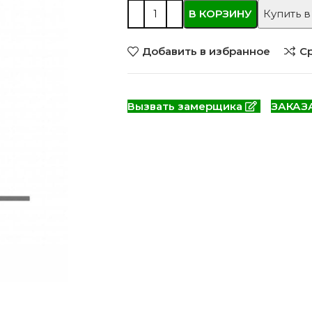
 моделей
2744 моделей
5 мо
В КОРЗИНУ
Купить в
Добавить в избранное
С
Вызвать замерщика
ЗАКАЗ
 глянцевые
Двери из массива РФ
Двери шп
 модель
4 модели
34 м