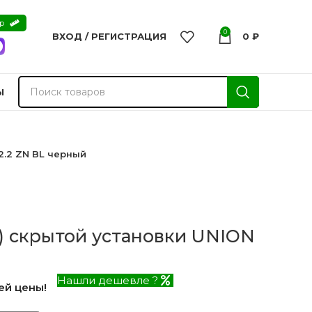
ер
0
ВХОД / РЕГИСТРАЦИЯ
0
₽
Ы
2.2 ZN BL черный
) скрытой установки UNION
Нашли дешевле ?
ей цены!
nvisible
Двери из массива -