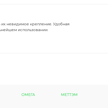
ь их невидимое крепление. Удобная
альнейшем использовании.
ОМЕГА
МЕТТЭМ
МЕТ