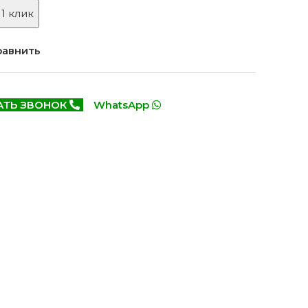
Белоруссия фабрика
делей
 1 клик
ОКА
1640 моделей
равнить
АТЬ ЗВОНОК
WhatsApp
онированые
Двери Эмаль с
патиной
одели
8 моделей