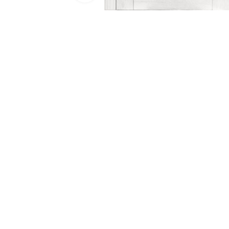
Двери 
п
8 