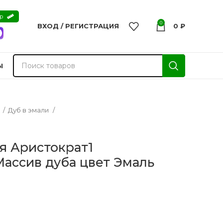
ер
0
ВХОД / РЕГИСТРАЦИЯ
0
₽
Ы
а
Дуб в эмали
я Аристократ1
ассив дуба цвет Эмаль
nvisible
Двери из массива -