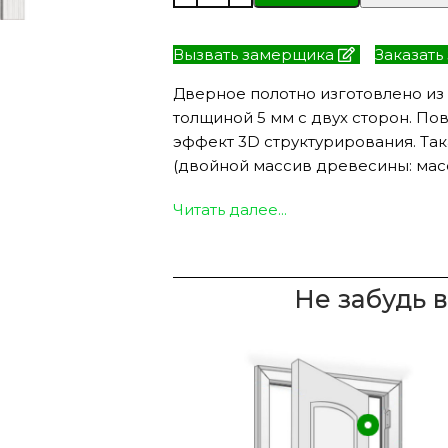
Вызвать замерщика
Заказать
Дверное полотно изготовлено из
ЭКО ШПОН с
Двери SOFT TOUCH
толщиной 5 мм с двух сторон. По
атиной
8 моделей
моделей
эффект 3D структурирования. Так
(двойной массив древесины: масс
Читать далее...
Не забудь 