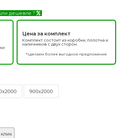
Белоруссия фабрика
делей
ОКА
ли дешевле ?
1640 моделей
Цена за комплект
Комплект состоит из коробки, полотна и
наличников с двух сторон.
дки
а
*сделаем более выгодное предложение
онированые
Двери Эмаль с
патиной
0x2000
900x2000
одели
8 моделей
 клик