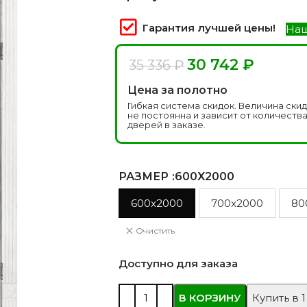
 моделей
2744 моделей
5 мо
Гарантия лучшей цены!
Наш
30 742
₽
35 336
₽
Цена за полотно
Гибкая система скидок. Величина ски
не постоянна и зависит от количеств
дверей в заказе.
РАЗМЕР
:600X2000
 глянцевые
Двери из массива РФ
Двери шп
600x2000
700x2000
80
 модель
4 модели
34 м
Очистить
Доступно для заказа
В КОРЗИНУ
Купить в 1