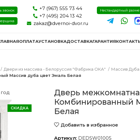
+7 (967) 555 73 44
ь звонок
Нестандартный разм
+7 (495) 204 13 42
мерщика
zakaz@dvernoi-dvor.ru
ГЛАВНАЯ
ОПЛАТА
УСТАНОВКА
ДОСТАВКА
ГАРАНТИЯ
КОНТАКТ
Двери из массива - Белоруссия "Фабрика ОКА"
Массив Дуб
ый Массив дуба цвет Эмаль Белая
Дверь межкомнатна
 год
Комбинированный М
СКИДКА
Белая
Добавить в избранное
ри эмаль
Двери экошпон и пвх
Двери I
Артикул:
DEDSW01005